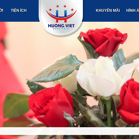
ỚI
TIỆN ÍCH
KHUYẾN MÃI
HÌNH 