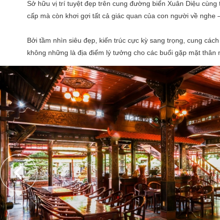
Sở hữu vị trí tuyệt đẹp trên cung đường biển Xuân Diệu cùng 
cấp mà còn khơi gợi tất cả giác quan của con người về nghe
Bởi tầm nhìn siêu đẹp, kiến trúc cực kỳ sang trọng, cung các
không những là địa điểm lý tưởng cho các buổi gặp mặt thân m