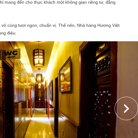
 chỉ mang đến cho thực khách một không gian riêng tư, đẳng
ển vô cùng tươi ngon, chuẩn vị. Thế nên, Nhà hàng Hương Việt
úng điệu.