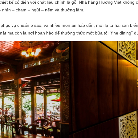
thiết kế cổ điển với chất liệu chính là gỗ. Nhà hàng Hương Việt không
 – nhìn – chạm – ngửi – nếm và thưởng lãm.
h phục vụ chuẩn 5 sao, và nhiều món ăn hấp dẫn, mới lạ từ hải sản bi
ật mà còn là nơi hoàn hảo để thưởng thức một bữa tối “fine dining” đ